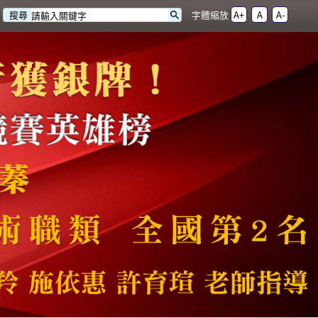
字體縮放
A+
A
A-
搜尋