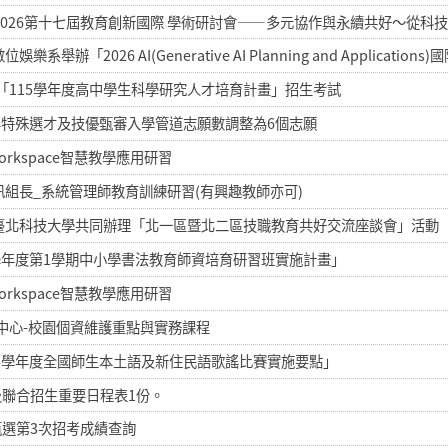
026第十七屆教育創新國際 學術研討會——多元協作與永續共好～從科
「2026 AI(Generative AI Planning and Applicatio
「115學年度高中學生科學研究人才培育計畫」招生考試
專特殊選才及技優甄審入學管道志願數調整為6個志願
Workspace智慧教學應用研習
訊組長_系統管理師教育訓練研習(有興趣教師亦可)
臺北科技大學共同辦理「北一區暨北二區技職教育共好交流座談會」活動
學年度第1學期中小學書法教育師資培育研習班實施計畫」
Workspace智慧教學應用研習
中心-校園個資維護重點與實務課程
5學年度全國師生本土語及新住民語歌謠比賽實施要點」
及聯合招生重要日程表1份。
甄選第3次招考成績查詢