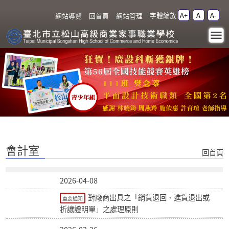
跳過上區塊
字體縮放
A+
A
A-
:::
網站導覽
回首頁
網站管理
會計室 - 臺北市立松山高級
商業家事職業學校
:::
會計室
回首頁
2026-04-08
對廠商出具之「銷貨退回、進貨退出或
重要通知
折讓證明單」之處理原則