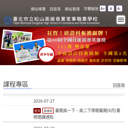
跳過上區塊
字體縮放
A+
A
A-
:::
網站導覽
回首頁
網站管理
課程專區 - 臺北市立松山高
級商業家事職業學校
:::
課程專區
回首頁
2026-07-27
暑期高一下、高二下學期暑期(8月)重
重補修
修開課通知